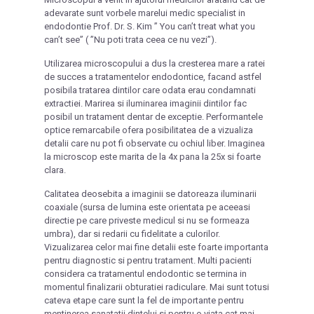
adevarate sunt vorbele marelui medic specialist in
endodontie Prof. Dr. S. Kim ” You can’t treat what you
can’t see” ( ”Nu poti trata ceea ce nu vezi”).
Utilizarea microscopului a dus la cresterea mare a ratei
de succes a tratamentelor endodontice, facand astfel
posibila tratarea dintilor care odata erau condamnati
extractiei. Marirea si iluminarea imaginii dintilor fac
posibil un tratament dentar de exceptie. Performantele
optice remarcabile ofera posibilitatea de a vizualiza
detalii care nu pot fi observate cu ochiul liber. Imaginea
la microscop este marita de la 4x pana la 25x si foarte
clara.
Calitatea deosebita a imaginii se datoreaza iluminarii
coaxiale (sursa de lumina este orientata pe aceeasi
directie pe care priveste medicul si nu se formeaza
umbra), dar si redarii cu fidelitate a culorilor.
Vizualizarea celor mai fine detalii este foarte importanta
pentru diagnostic si pentru tratament. Multi pacienti
considera ca tratamentul endodontic se termina in
momentul finalizarii obturatiei radiculare. Mai sunt totusi
cateva etape care sunt la fel de importante pentru
mentinerea sanatatii dintelui si pentru o viata cat mai