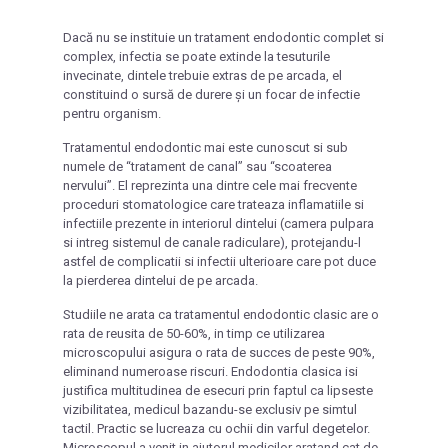
Dacă nu se instituie un tratament endodontic complet si
complex, infectia se poate extinde la tesuturile
invecinate, dintele trebuie extras de pe arcada, el
constituind o sursă de durere și un focar de infectie
pentru organism.
Tratamentul endodontic mai este cunoscut si sub
numele de “tratament de canal” sau “scoaterea
nervului”. El reprezinta una dintre cele mai frecvente
proceduri stomatologice care trateaza inflamatiile si
infectiile prezente in interiorul dintelui (camera pulpara
si intreg sistemul de canale radiculare), protejandu-l
astfel de complicatii si infectii ulterioare care pot duce
la pierderea dintelui de pe arcada.
Studiile ne arata ca tratamentul endodontic clasic are o
rata de reusita de 50-60%, in timp ce utilizarea
microscopului asigura o rata de succes de peste 90%,
eliminand numeroase riscuri. Endodontia clasica isi
justifica multitudinea de esecuri prin faptul ca lipseste
vizibilitatea, medicul bazandu-se exclusiv pe simtul
tactil. Practic se lucreaza cu ochii din varful degetelor.
Microscopul a venit in ajutorul medicilor aratand cat de