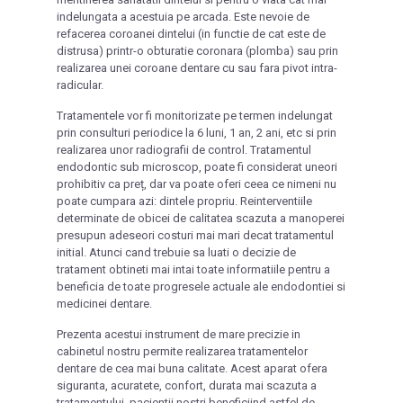
indelungata a acestuia pe arcada. Este nevoie de
refacerea coroanei dintelui (in functie de cat este de
distrusa) printr-o obturatie coronara (plomba) sau prin
realizarea unei coroane dentare cu sau fara pivot intra-
radicular.
Tratamentele vor fi monitorizate pe termen indelungat
prin consulturi periodice la 6 luni, 1 an, 2 ani, etc si prin
realizarea unor radiografii de control. Tratamentul
endodontic sub microscop, poate fi considerat uneori
prohibitiv ca preț, dar va poate oferi ceea ce nimeni nu
poate cumpara azi: dintele propriu. Reinterventiile
determinate de obicei de calitatea scazuta a manoperei
presupun adeseori costuri mai mari decat tratamentul
initial. Atunci cand trebuie sa luati o decizie de
tratament obtineti mai intai toate informatiile pentru a
beneficia de toate progresele actuale ale endodontiei si
medicinei dentare.
Prezenta acestui instrument de mare precizie in
cabinetul nostru permite realizarea tratamentelor
dentare de cea mai buna calitate. Acest aparat ofera
siguranta, acuratete, confort, durata mai scazuta a
tratamentului, pacientii nostri beneficiind astfel de